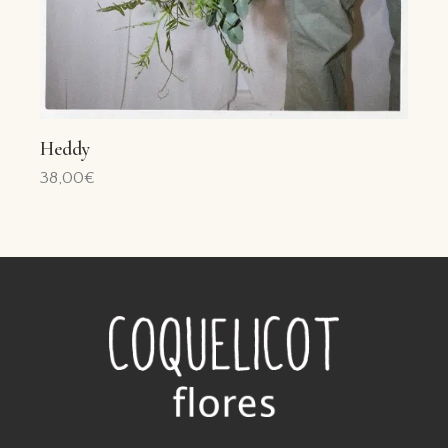
Heddy
38,00
€