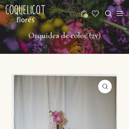
0
Orquidea de color (2v)
🔍