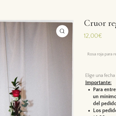
Cruor re
12,00
€
🔍
Rosa roja para r
Elige una fecha
Importante:
Para entre
un mínimo
del pedido
Los pedido