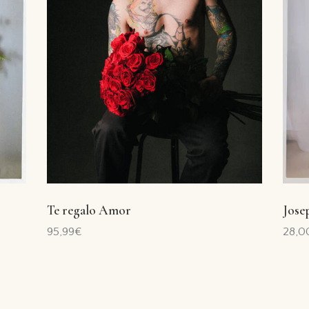
Te regalo Amor
Jose
95,99
€
28,0