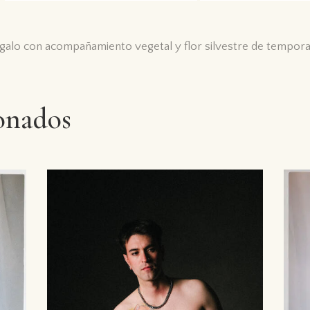
regalo con acompañamiento vegetal y flor silvestre de tempora
onados