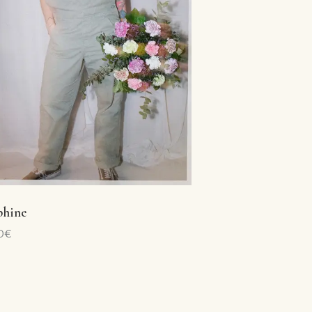
phine
0
€