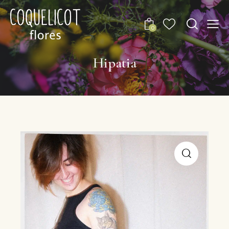
0
Hipatia
🔍